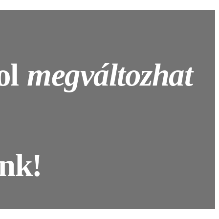
hol
megváltozhat
unk!