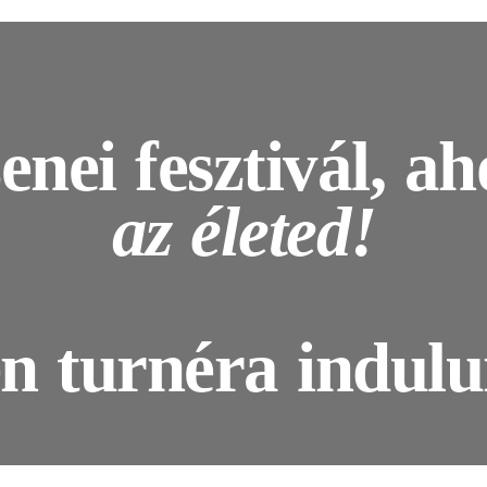
enei fesztivál, a
az életed!
n turnéra indul