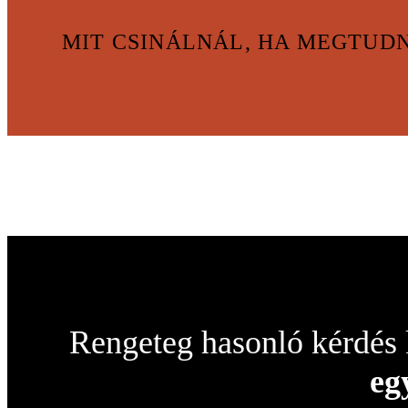
MIT CSINÁLNÁL, HA MEGTUDN
Rengeteg hasonló kérdés 
eg