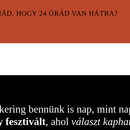
ÁD, HOGY 24 ÓRÁD VAN HÁTRA?
kering bennünk is nap, mint na
y fesztivált
, ahol
választ kapha